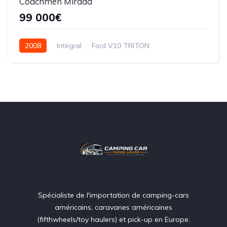
Coachmen Mirada
99 000€
2008
Intégral
Ford V10 TRITON
Essence / GPL
2 slide(s)
10,00 mètres
Spécialiste de l'importation de camping-cars
américains, caravanes américaines
(fifthwheels/toy haulers) et pick-up en Europe.