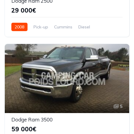
Dodge Ram 2500
29 000€
2008
Pick-up
Cummins
Diesel
5
Dodge Ram 3500
59 000€