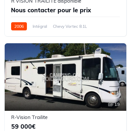
R VISION TRAILITE disponible
Nous contacter pour le prix
2006
Intégral
Chevy Vortec 8.1L
Essence / Éthanol
1 slide(s)
9,00 mètres
19
R-Vision Trailite
59 000€