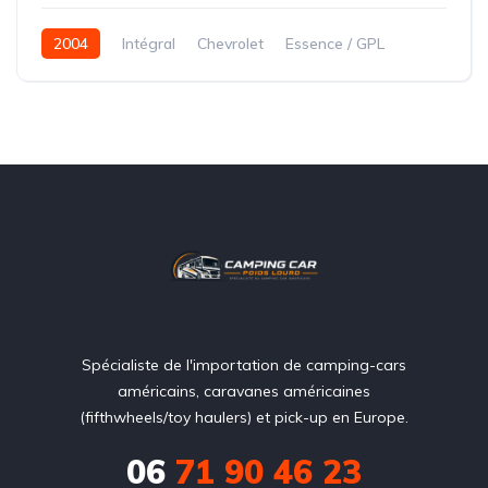
2004
Intégral
Chevrolet
Essence / GPL
1 slide(s)
8,50 mètres
Spécialiste de l'importation de camping-cars
américains, caravanes américaines
(fifthwheels/toy haulers) et pick-up en Europe.
06
71 90 46 23