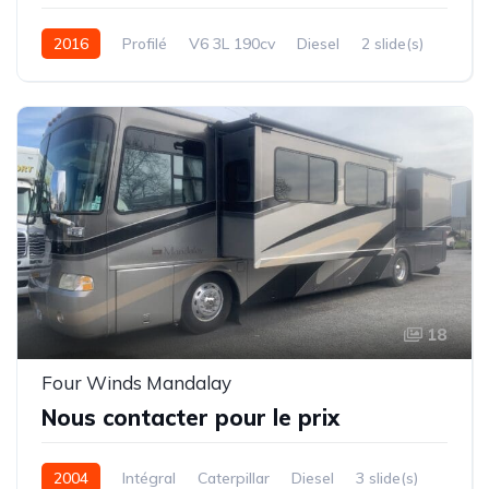
2016
Profilé
V6 3L 190cv
Diesel
2 slide(s)
7,30 mètres
18
Four Winds Mandalay
Nous contacter pour le prix
2004
Intégral
Caterpillar
Diesel
3 slide(s)