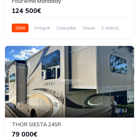
Fourwind Mandalay
124 500€
2004
Intégral
Caterpillar
Diesel
3 slide(s)
11,80 mètres
52
THOR SIESTA 24SR
79 000€