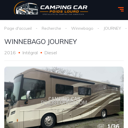
Page d'accueil
Recherche
Winnebago
JOURNEY
WINNEBAGO JOURNEY
2016
Intégral
Diesel
1
/
36