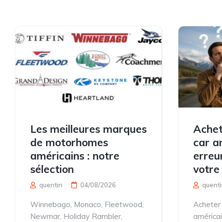
Les meilleures marques
Achet
de motorhomes
car am
américains : notre
erreu
sélection
votre
quentin
04/08/2026
quenti
Winnebago, Monaco, Fleetwood,
Acheter
Newmar, Holiday Rambler,
américain