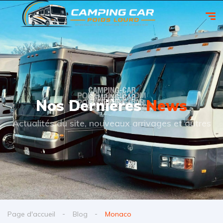
Nos Dernières
News
Actualités du site, nouveaux arrivages et autres
Page d'accueil
Blog
Monaco