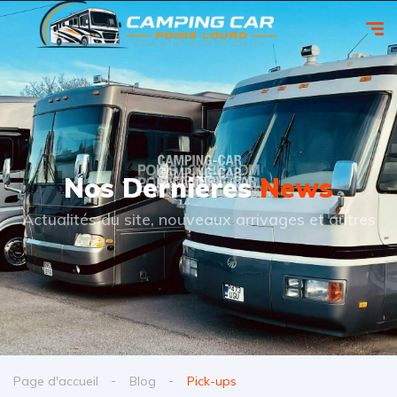
Nos Dernières
News
Actualités du site, nouveaux arrivages et autres
Page d'accueil
Blog
Pick-ups