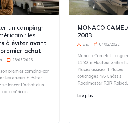
er un camping-
MONACO CAMEL
éricain : les
2003
rs à éviter avant
Eric
04/02/2022
 premier achat
Monaco Camelot Longue
n
28/07/2026
11.82m Hauteur 3.65m ho
Places assises 4 Places
 son premier camping-car
couchages 4/5 Châssis
 : les erreurs à éviter
Roadmaster R8R Raised..
 se lancer L’achat d’un
car américain...
Lire plus