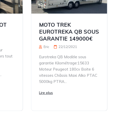
OT
MOTO TREK
EUROTREKA QB SOUS
GARANTIE 149000€
Eric
22/12/2021
ur
rs tout
Eurotreka QB Modèle sous
garantie Kilométrage:15633
Moteur Peugeot 180cv Boite 6
.
vitesses Châssis Maxi Alko PTAC
5000kg PTRA...
Lire plus