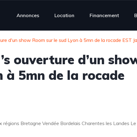
Annonces
Location
Financement
B
rture d'un show Room sur le sud Lyon à 5mn de la rocade EST J
H’s ouverture d’un sho
n à 5mn de la rocade
ux régions Bretagne Vendée Bordelais Charentes les Landes Le