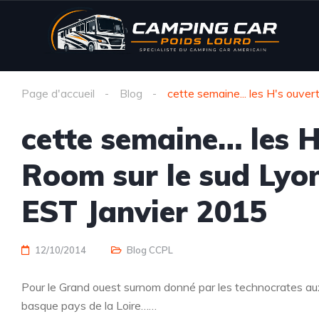
Page d'accueil
Blog
cette semaine... les H's ouve
cette semaine… les 
Room sur le sud Lyo
EST Janvier 2015
12/10/2014
Blog CCPL
Pour le Grand ouest surnom donné par les technocrates a
basque pays de la Loire……