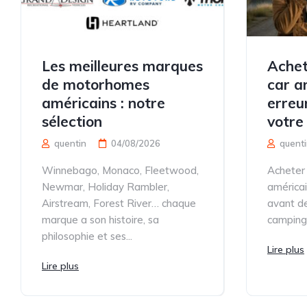
Les meilleures marques
Achet
de motorhomes
car am
américains : notre
erreu
sélection
votre
quentin
04/08/2026
quenti
Winnebago, Monaco, Fleetwood,
Acheter
Newmar, Holiday Rambler,
américain
Airstream, Forest River… chaque
avant de
marque a son histoire, sa
camping-
philosophie et ses...
Lire plus
Lire plus