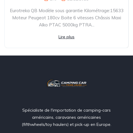
Eurotreka QB Modèle sous garantie Kilométrage:15633
Moteur Peugeot 180cv Boite 6 vitesses Châssis Maxi
Alko PTAC 5000kg PTRA...
Lire plus
Spécialiste de l'importation de camping-cars
américains, caravanes américaines
(fifthwheels/toy haulers) et pick-up en Europe.