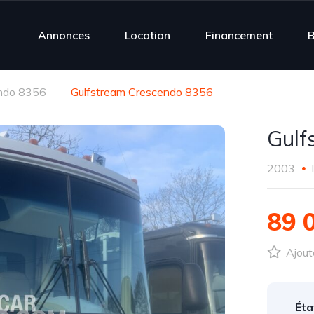
Annonces
Location
Financement
B
ndo 8356
Gulfstream Crescendo 8356
Gulf
2003
89 
Ajoute
Éta