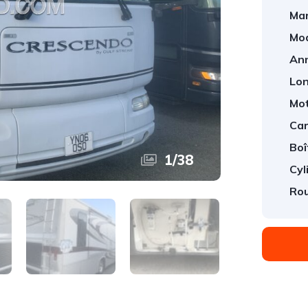
Mar
Mod
An
Lon
Mot
Car
Boî
1
/
38
Cyl
Rou