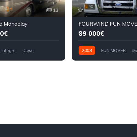
13
d Mandalay
FOURWIND FUN MOV
00€
89 000€
Intégral
Diesel
2008
FUN MOVER
Di
res
13,50 mètres