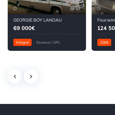
17
GEORGIE BOY LANDAU
Fourwin
69 000€
124 5
Intégral
Essence / GPL
2004
10,00 mètres
11,80 mèt