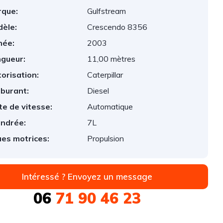
que:
Gulfstream
èle:
Crescendo 8356
née:
2003
gueur:
11,00 mètres
orisation:
Caterpillar
burant:
Diesel
te de vitesse:
Automatique
indrée:
7L
es motrices:
Propulsion
Intéressé ? Envoyez un message
06
71 90 46 23