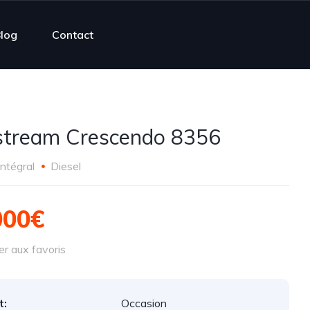
log
Contact
stream Crescendo 8356
Intégral
Diesel
000€
r aux favoris
t:
Occasion