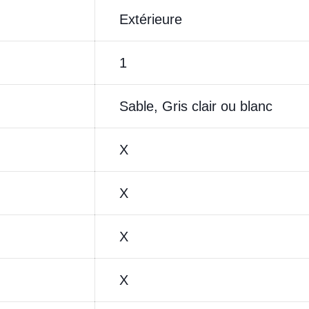
Extérieure
1
Sable, Gris clair ou blanc
X
X
X
X