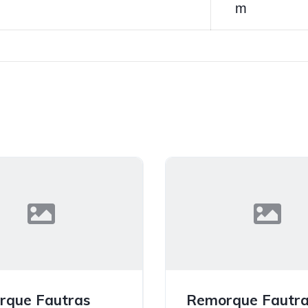
m
rque Fautras
Remorque Fautr