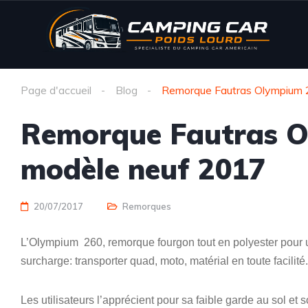
Page d'accueil
Blog
Remorque Fautras Olympium 
Remorque Fautras O
modèle neuf 2017
20/07/2017
Remorques
L’Olympium 260, remorque fourgon tout en polyester pour 
surcharge: transporter quad, moto, matérial en toute facilité.
Les utilisateurs l’apprécient pour sa faible garde au sol et