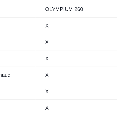
OLYMPIUM 260
X
X
X
chaud
X
X
X