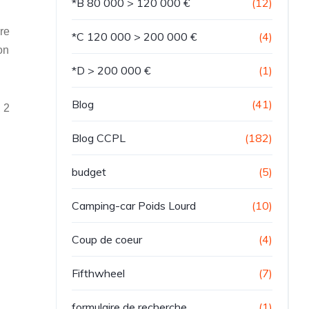
*B 80 000 > 120 000 €
(12)
re
*C 120 000 > 200 000 €
(4)
on
*D > 200 000 €
(1)
Blog
(41)
, 2
Blog CCPL
(182)
budget
(5)
Camping-car Poids Lourd
(10)
Coup de coeur
(4)
Fifthwheel
(7)
formulaire de recherche
(1)