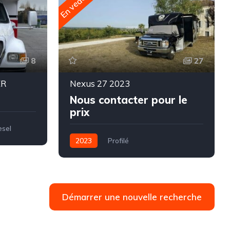
En vedette
E
8
27
ER
Nexus 27 2023
Nous contacter pour le
prix
esel
2023
Profilé
Essence / Éthanol
8,60 mètres
Démarrer une nouvelle recherche