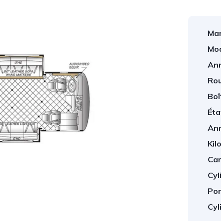
Mar
Mod
An
Rou
Boî
Éta
An
Kil
Car
Cyl
Por
Cyl