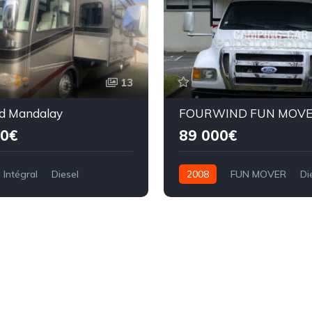
13
d Mandalay
FOURWIND FUN MOV
00€
89 000€
Intégral
Diesel
2008
FUN MOVER
Di
res
13,50 mètres