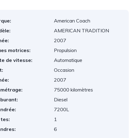
que:
American Coach
èle:
AMERICAN TRADITION
née:
2007
es motrices:
Propulsion
te de vitesse:
Automatique
t:
Occasion
née:
2007
ométrage:
75000 kilomètres
burant:
Diesel
indrée:
7200L
tes:
1
indres:
6