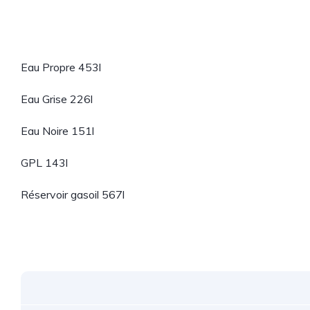
Eau Propre 453l
Eau Grise 226l
Eau Noire 151l
GPL 143l
Réservoir gasoil 567l