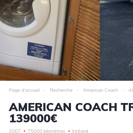
Page d'accueil
Recherche
American Coach
A
AMERICAN COACH T
139000€
2007
75000 kilomètres
Intégral