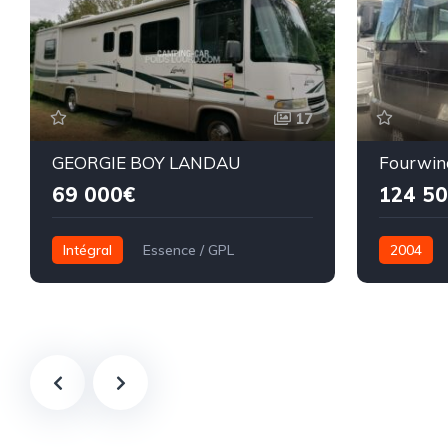
17
GEORGIE BOY LANDAU
Fourwin
69 000€
124 5
Intégral
Essence / GPL
2004
10,00 mètres
11,80 mèt