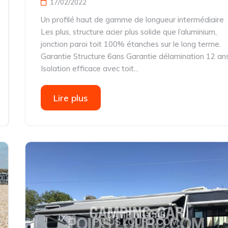
17/02/2022
Un profilé haut de gamme de longueur intermédiaire
Les plus, structure acier plus solide que l’aluminium,
jonction paroi toit 100% étanches sur le long terme.
Garantie Structure 6ans Garantie délamination 12 an
Isolation efficace avec toit...
Lire plus