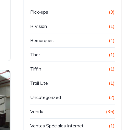
e
Pick-ups
(3)
R Vision
(1)
Remorques
(4)
Thor
(1)
Tiffin
(1)
Trail Lite
(1)
Uncategorized
(2)
Vendu
(35)
Ventes Spéciales Internet
(1)