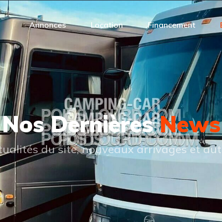
Annonces
Location
Financement
Nos Dernières
News
tualités du site, nouveaux arrivages et aut