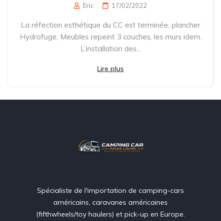
Eric
17/02/2022
La réfection esthétique du CC est terminée, plancher
Hydrofuge, Meubles repeint 3 couches, les murs idem.
L’installation des...
Lire plus
Spécialiste de l'importation de camping-cars
américains, caravanes américaines
(fifthwheels/toy haulers) et pick-up en Europe.