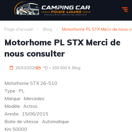
Page d'accueil
Blog
Motorhome PL STX Merci de nous co
Motorhome PL STX Merci de
nous consulter
26/03/2020
*D > 200 000 €
,
Blog
Motorhome STX 26-510
Type : PL
Marque : Mercedes
Modèle : Actros
Année : 15/06/2015
Boite de vitesse : Automatique
Km 50000