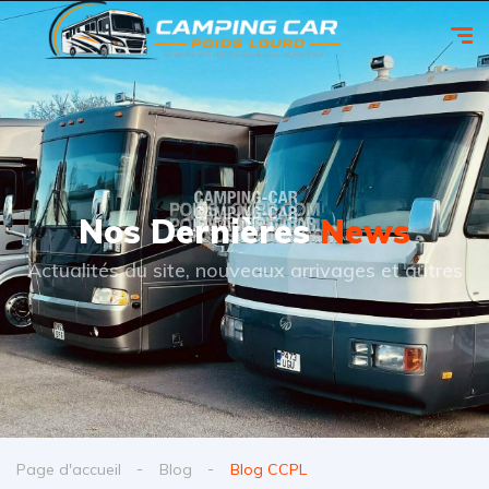
Nos Dernières
News
Actualités du site, nouveaux arrivages et autres
Page d'accueil
Blog
Blog CCPL