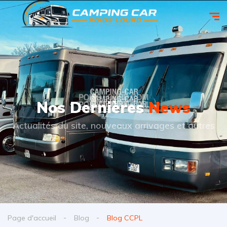
Nos Dernières
News
Actualités du site, nouveaux arrivages et autres
Page d'accueil
Blog
Blog CCPL